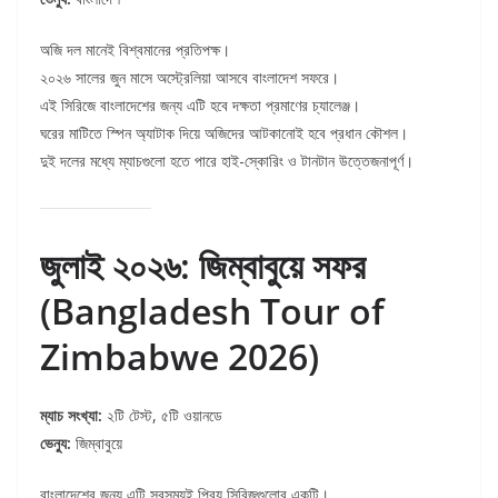
অজি দল মানেই বিশ্বমানের প্রতিপক্ষ।
২০২৬ সালের জুন মাসে অস্ট্রেলিয়া আসবে বাংলাদেশ সফরে।
এই সিরিজে বাংলাদেশের জন্য এটি হবে দক্ষতা প্রমাণের চ্যালেঞ্জ।
ঘরের মাটিতে স্পিন অ্যাটাক দিয়ে অজিদের আটকানোই হবে প্রধান কৌশল।
দুই দলের মধ্যে ম্যাচগুলো হতে পারে হাই-স্কোরিং ও টানটান উত্তেজনাপূর্ণ।
জুলাই ২০২৬: জিম্বাবুয়ে সফর
(Bangladesh Tour of
Zimbabwe 2026)
ম্যাচ সংখ্যা:
২টি টেস্ট, ৫টি ওয়ানডে
ভেন্যু:
জিম্বাবুয়ে
বাংলাদেশের জন্য এটি সবসময়ই প্রিয় সিরিজগুলোর একটি।