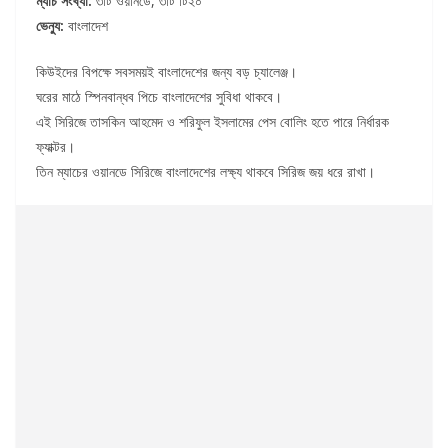
ম্যাচ সংখ্যা:
৩টি ওয়ানডে, ৩টি টি২০
ভেন্যু:
বাংলাদেশ
কিউইদের বিপক্ষে সবসময়ই বাংলাদেশের জন্য বড় চ্যালেঞ্জ।
ঘরের মাঠে স্পিনবান্ধব পিচে বাংলাদেশের সুবিধা থাকবে।
এই সিরিজে তাসকিন আহমেদ ও শরিফুল ইসলামের পেস বোলিং হতে পারে নির্ধারক
ফ্যাক্টর।
তিন ম্যাচের ওয়ানডে সিরিজে বাংলাদেশের লক্ষ্য থাকবে সিরিজ জয় ধরে রাখা।