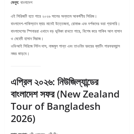
ভেন্যু:
বাংলাদেশ
এই সিরিজটি হতে পারে ২০২৬ সালের অন্যতম আকর্ষণীয় সিরিজ।
বাংলাদেশ-পাকিস্তান ম্যাচ মানেই উত্তেজনা, রোমাঞ্চ এবং দর্শকদের ভরা গ্যালারি।
বাংলাদেশের স্পিনাররা এখানে বড় ভূমিকা রাখতে পারে, বিশেষ করে শাকিব আল হাসান
ও মেহেদী হাসান মিরাজ।
ওডিআই সিরিজে লিটন দাস, নাজমুল শান্ত এবং তাওহিদ হৃদয়ের ব্যাটিং পারফরম্যান্স
নজর কাড়বে।
এপ্রিল ২০২৬: নিউজিল্যান্ডের
বাংলাদেশ সফর (New Zealand
Tour of Bangladesh
2026)