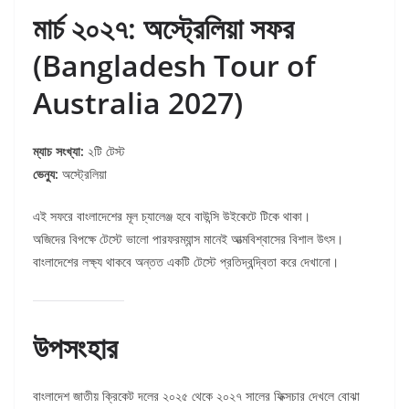
মার্চ ২০২৭: অস্ট্রেলিয়া সফর
(Bangladesh Tour of
Australia 2027)
ম্যাচ সংখ্যা:
২টি টেস্ট
ভেন্যু:
অস্ট্রেলিয়া
এই সফরে বাংলাদেশের মূল চ্যালেঞ্জ হবে বাউন্সি উইকেটে টিকে থাকা।
অজিদের বিপক্ষে টেস্টে ভালো পারফরম্যান্স মানেই আত্মবিশ্বাসের বিশাল উৎস।
বাংলাদেশের লক্ষ্য থাকবে অন্তত একটি টেস্টে প্রতিদ্বন্দ্বিতা করে দেখানো।
উপসংহার
বাংলাদেশ জাতীয় ক্রিকেট দলের ২০২৫ থেকে ২০২৭ সালের ফিক্সচার দেখলে বোঝা