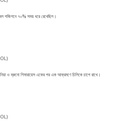
ল বল পজিশনে ৭০% সময় ধরে রেখেছিল।
BOL)
াফিনিয়া ও ব্রুনো গিমারায়েস একের পর এক আক্রমণে চিলিকে চাপে রাখে।
BOL)