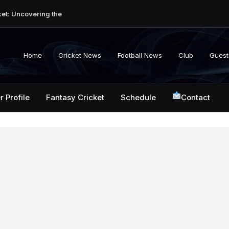
ket: Uncovering the
erabad Match
d-to-Head Record
 National Cricket
Home
Cricket News
Football News
Club
Guest
y, Records &
kistan National
 ICC Battles &
r Profile
Fantasy Cricket
Schedule
Contact
ction: Unlocking