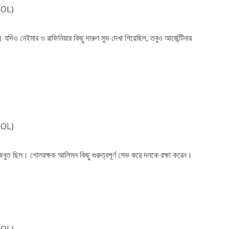
BOL)
ে। যদিও নেইমার ও রাফিনিয়ার কিছু দারুণ মুভ দেখা গিয়েছিল, তবুও আর্জেন্টিনার
BOL)
মজবুত ছিল। গোলরক্ষক আলিসন কিছু গুরুত্বপূর্ণ সেভ করে দলকে রক্ষা করেন।
BOL)